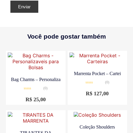
Você pode gostar também
Marrenta Pocket – Cartei
Bag Charms – Personaliza
(0)
Avaliação
(0)
0
R$
127,00
Avaliação
de
0
5
R$
25,00
de
5
Coleção Shoulders
TIRANTES DA