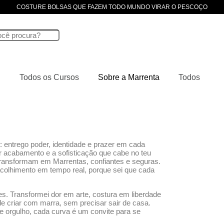
COSTURE BOLSAS QUE FAZEM TODO MUNDO VIRAR O PESCOÇO
Todos os Cursos
Sobre a Marrenta
Todos
 entrego poder, identidade e prazer em cada
 acabamento e a sofisticação que cabe no teu
ransformam em Marrentas, confiantes e seguras.
colhimento em tempo real, porque sei que cada
s. Transformei dor em arte, costura em liberdade
 de criar com marra, sem precisar sair de casa.
e orgulho, cada curva é um convite para se