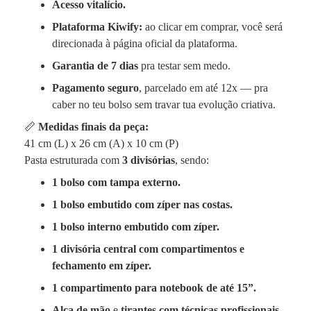
Acesso vitalício.
Plataforma Kiwify:
ao clicar em comprar, você será
direcionada à página oficial da plataforma.
Garantia de 7 dias
pra testar sem medo.
Pagamento seguro
, parcelado em até 12x — pra
caber no teu bolso sem travar tua evolução criativa.
📏
Medidas finais da peça:
41 cm (L) x 26 cm (A) x 10 cm (P)
Pasta estruturada com
3 divisórias
, sendo:
1 bolso com tampa externo.
1 bolso embutido com zíper nas costas.
1 bolso interno embutido com zíper.
1 divisória central com compartimentos e
fechamento em zíper.
1 compartimento para notebook de até 15”.
Alça de mão
e
tirantes com técnicas profissionais
,