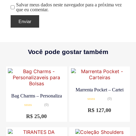
Salvar meus dados neste navegador para a próxima vez
que eu comentar.
Você pode gostar também
Marrenta Pocket – Cartei
Bag Charms – Personaliza
(0)
Avaliação
(0)
0
R$
127,00
Avaliação
de
0
5
R$
25,00
de
5