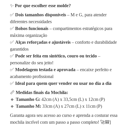
✨
Por que escolher esse molde?
✅
Dois tamanhos disponíveis
– M e G, para atender
diferentes necessidades
✅
Bolsos funcionais
– compartimentos estratégicos para
máxima organização
✅
Alças reforçadas e ajustáveis
– conforto e durabilidade
garantidos
✅
Pode ser feita em sintético, couro ou tecido
–
personalize do seu jeito!
✅
Modelagem testada e aprovada
– encaixe perfeito e
acabamento profissional
✅
Ideal para quem quer vender ou usar no dia a dia
📏
Medidas finais da Mochila:
🔹
Tamanho G:
42cm (A) x 33,5cm (L) x 12cm (P)
🔹
Tamanho M:
33cm (A) x 27cm (L) x 11cm (P)
Garanta agora seu acesso ao curso e aprenda a costurar essa
mochila incrível com um passo a passo completo! 🚀🎒]