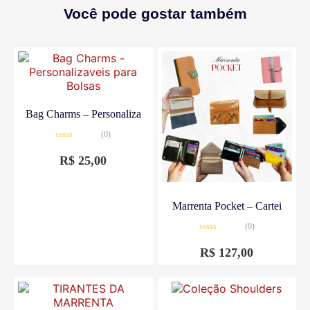
Você pode gostar também
Bag Charms – Personaliza
(0)
Avaliação
0
R$
25,00
de
5
Marrenta Pocket – Cartei
(0)
Avaliação
0
R$
127,00
de
5