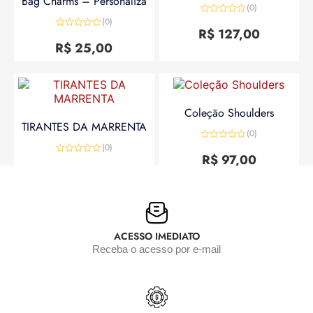
Bag Charms – Personaliza
(0)
(0)
Avaliação
0
R$
127,00
Avaliação
de
0
R$
25,00
5
de
5
Coleção Shoulders
TIRANTES DA MARRENTA
(0)
(0)
Avaliação
0
R$
97,00
Avaliação
de
0
R$
25,00
5
de
5
ACESSO IMEDIATO
Receba o acesso por e-mail