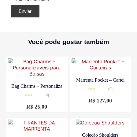
Você pode gostar também
Marrenta Pocket – Cartei
Bag Charms – Personaliza
(0)
Avaliação
(0)
0
R$
127,00
Avaliação
de
0
5
R$
25,00
de
5
Coleção Shoulders