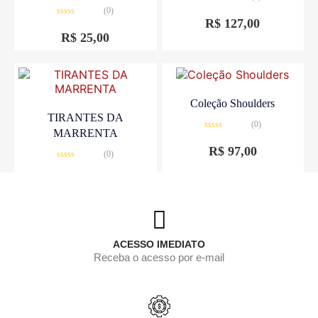
Avaliação
(0)
0
R$
127,00
Avaliação
de
0
5
R$
25,00
de
5
Coleção Shoulders
TIRANTES DA
(0)
MARRENTA
Avaliação
0
R$
97,00
(0)
de
5
Avaliação
0
R$
25,00
de
5
ACESSO IMEDIATO
Receba o acesso por e-mail