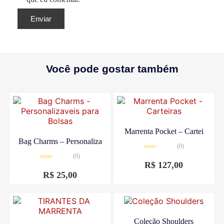
Você pode gostar também
Marrenta Pocket – Cartei
Bag Charms – Personaliza
(0)
Avaliação
(0)
0
R$
127,00
Avaliação
de
0
5
R$
25,00
de
5
Coleção Shoulders