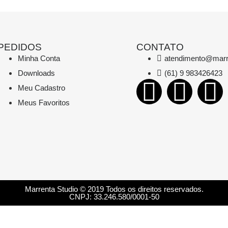
PEDIDOS
CONTATO
Minha Conta
atendimento@marr
Downloads
(61) 9 983426423
Meu Cadastro
Meus Favoritos
Marrenta Studio © 2019 Todos os direitos reservados.
CNPJ: 33.246.580/0001-50