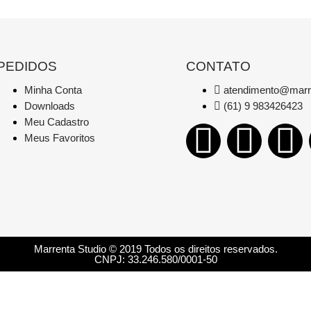
PEDIDOS
CONTATO
Minha Conta
atendimento@marr
Downloads
(61) 9 983426423
Meu Cadastro
Meus Favoritos
Marrenta Studio © 2019 Todos os direitos reservados.
CNPJ: 33.246.580/0001-50